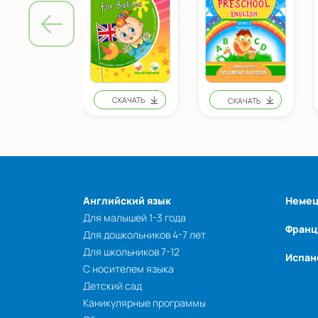
Английский язык
Немец
Для малышей 1-3 года
Франц
Для дошкольников 4-7 лет
Для школьников 7-12
Испан
С носителем языка
Детский сад
Каникулярные программы