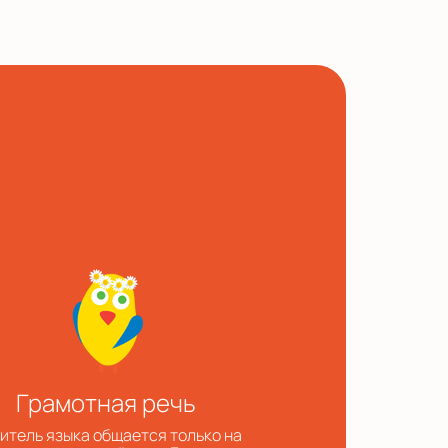
Грамотная речь
итель языка общается только на