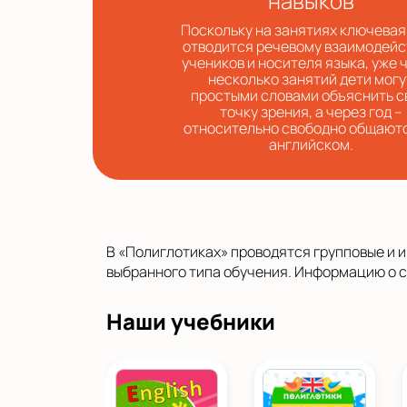
навыков
Поскольку на занятиях ключевая
отводится речевому взаимодей
учеников и носителя языка, уже 
несколько занятий дети могу
простыми словами объяснить 
точку зрения, а через год –
относительно свободно общают
английском.
В «Полиглотиках» проводятся групповые и и
выбранного типа обучения. Информацию о с
Наши учебники