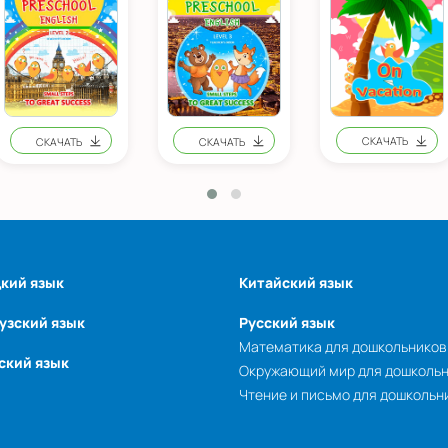
кий язык
Китайский язык
узский язык
Русский язык
Математика для дошкольников
ский язык
Окружающий мир для дошколь
Чтение и письмо для дошкольн