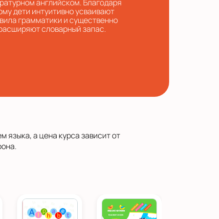
ратурном английском. Благодаря
ому дети интуитивно усваивают
вила грамматики и существенно
расширяют словарный запас.
 языка, а цена курса зависит от
фона.