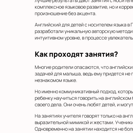
лучшие результаты дают занятия с носител
комплексное языковое развитие, но и корре
произношение без акцента.
Английский для детей с носителем языка в
разработали уникальную авторскую методик
интуитивном уровне, в процессе увлекатель
Как проходят занятия?
Многие родители опасаются, что английски
задачей для малыша, ведь ему придется не 
незнакомом языке.
Но именно коммуникативный подход, которы
ребенку научиться говорить на английском
своего дела. Они очень любят детей, и мог
На занятиях учителя говорят только на анг
выразительной мимикой и жестами. Ученики
Одновременно на занятии находится не бол