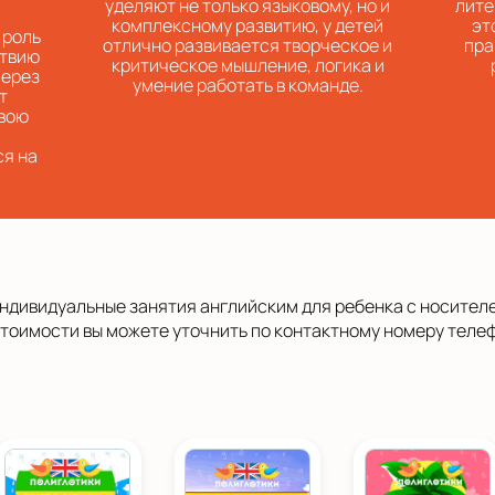
уделяют не только языковому, но и
лите
комплексному развитию, у детей
эт
 роль
отлично развивается творческое и
пра
ствию
критическое мышление, логика и
через
умение работать в команде.
т
свою
ся на
ндивидуальные занятия английским для ребенка с носителем
тоимости вы можете уточнить по контактному номеру теле