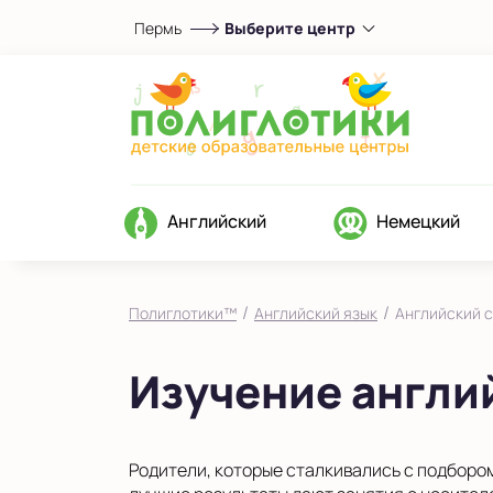
Пермь
Выберите центр
Выберите центр
в Кировском районе
на Садовом
Показать на карте
Выбрать другой город
Английский
Немецкий
/
/
Полиглотики™
Английский язык
Английский 
Изучение англи
Родители, которые сталкивались с подбором