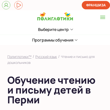
ФРАНШИЗА
Выберите центр
Выберите центр
в Кировском районе
Программы обучения
на Садовом
/
/
Полиглотики™
Русский язык
Чтение и письмо для
Показать на карте
дошкольников
Выбрать другой город
Обучение чтению
и письму детей в
Перми