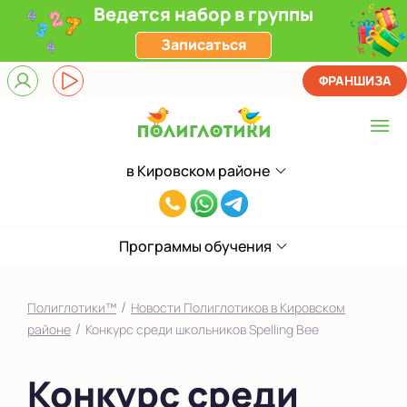
Ведется набор в группы
Записаться
ФРАНШИЗА
в Кировском районе
Выберите центр
8(994)828-
в Кировском районе
38-
на Садовом
Программы обучения
43
Показать на карте
/
Полиглотики™
Новости Полиглотиков в Кировском
Выбрать другой город
/
районе
Конкурс среди школьников Spelling Bee
Конкурс среди