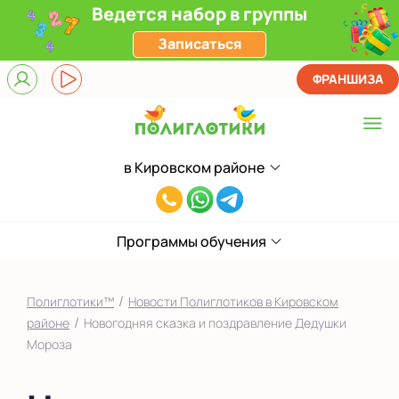
Ведется набор в группы
Записаться
ФРАНШИЗА
в Кировском районе
Выберите центр
8(994)828-
в Кировском районе
38-
на Садовом
Программы обучения
43
Показать на карте
/
Полиглотики™
Новости Полиглотиков в Кировском
Выбрать другой город
/
районе
Новогодняя сказка и поздравление Дедушки
Мороза