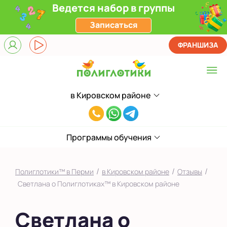
Ведется набор в группы
Записаться
ФРАНШИЗА
в Кировском районе
Выберите центр
8(994)828-
в Кировском районе
38-
на Садовом
Программы обучения
43
Показать на карте
/
/
/
Полиглотики™ в Перми
в Кировском районе
Отзывы
Выбрать другой город
Светлана о Полиглотиках™ в Кировском районе
Светлана о