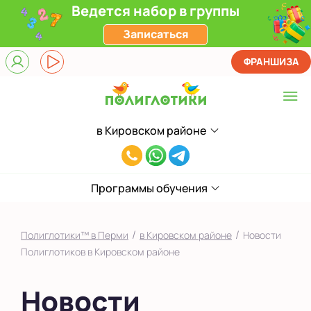
Ведется набор в группы
Записаться
ФРАНШИЗА
в Кировском районе
Выберите центр
8(994)828-
в Кировском районе
38-
на Садовом
Программы обучения
43
Показать на карте
/
/
Полиглотики™ в Перми
в Кировском районе
Новости
Выбрать другой город
Полиглотиков в Кировском районе
Новости