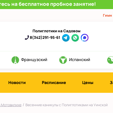
есь на бесплатное пробное занятие!
Гимн
Полиглотики на Садовом
8(342)291-95-61
Французский
Испанский
Новости
Расписание
Цены
З
/
в Мотовилихе
Весенние каникулы с Полиглотиками на Уинской