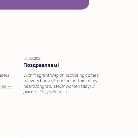
05.03.2021
Поздравляем!
щаем
With fragrant twig of lilacSpring comes
to every house,From the bottom of my
нее →
heartCongratulateOnWomen’sday! С
душис...
Подробнее →