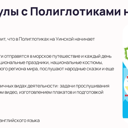
улы с Полиглотиками 
чит, что в Полиглотиках на Уинской начинает
ти отправятся в морское путешествие и каждый день
национальные праздники, национальные костюмы,
ного региона мира, послушают народные сказки и еще
зличных видах деятельности: задачи прослушивания
м видео, изготовлением плакатов и подготовкой
английского языка