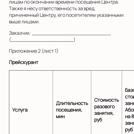
лицам по окончании времени посещения Центра.
Также я несу ответственность за вред,
причиненный Центру, его посетителям указанными
выше лицами.
Заказчик: ________________________
(___________________)
Приложение 2 (лист 1)
Прейскурант
Баз
сто
Стоимость
Длительность
зан
разового
Услуга
посещения,
Або
занятия,
мин
на 8
руб
зан
руб