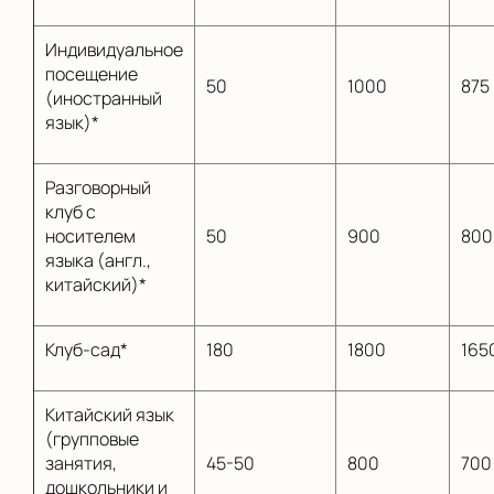
Индивидуальное
посещение
50
1000
875
(иностранный
язык)*
Разговорный
клуб с
носителем
50
900
800
языка (англ.,
китайский)*
Клуб-сад*
180
1800
165
Китайский язык
(групповые
занятия,
45-50
800
700
дошкольники и