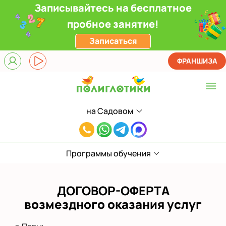
Записывайтесь на бесплатное
пробное занятие!
Записаться
ФРАНШИЗА
на Садовом
Выберите центр
8(342)291-
в Кировском районе
95-
на Садовом
Программы обучения
61
Показать на карте
ДОГОВОР-ОФЕРТА
Выбрать другой город
возмездного оказания услуг