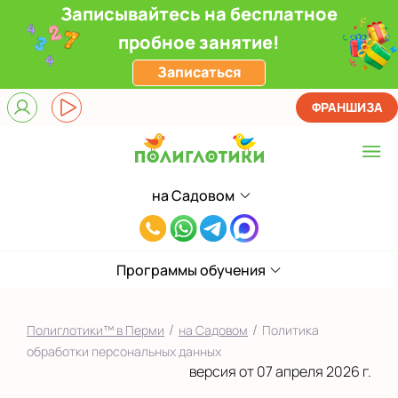
Записывайтесь на бесплатное
пробное занятие!
Записаться
ФРАНШИЗА
на Садовом
Выберите центр
8(342)291-
в Кировском районе
95-
на Садовом
Программы обучения
61
Показать на карте
/
/
Полиглотики™ в Перми
на Садовом
Политика
Выбрать другой город
обработки персональных данных
версия от 07 апреля 2026 г.