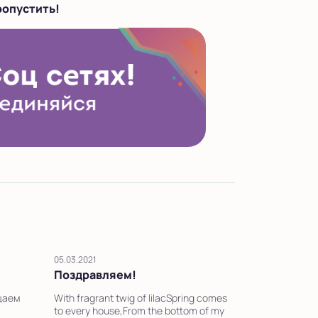
ропустить!
05.03.2021
Поздравляем!
щаем
With fragrant twig of lilacSpring comes
to every house,From the bottom of my