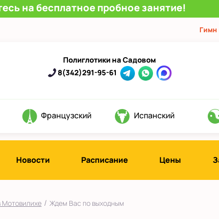
есь на бесплатное пробное занятие!
Гимн
Полиглотики на Садовом
8(342)291-95-61
Французский
Испанский
Новости
Расписание
Цены
З
/
в Мотовилихе
Ждем Вас по выходным