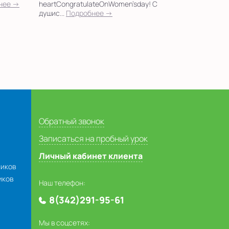
нее →
heartCongratulateOnWomen’sday! С
душис...
Подробнее →
Обратный звонок
Записаться на пробный урок
Личный кабинет клиента
ников
иков
Наш телефон:
8(342)291-95-61
Мы в соцсетях: