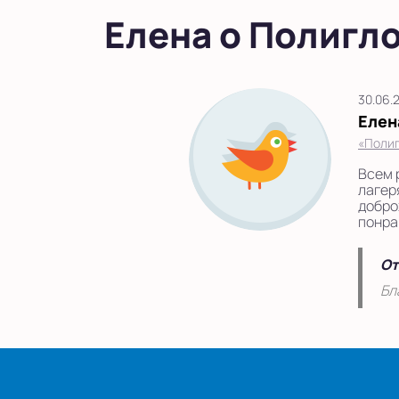
Елена о Полигл
30.06.
Елен
«Полиг
Всем 
лагер
добро
понра
От
Бл