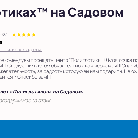
отиках™ на Садовом
2023
а
лотики» на Садовом
рекомендуем посещать центр "Полиглотики"!!! Моя дочка пр
я!!! Следующим летом обязательно к вам вернёмся!!!Спасиб
желательность, за радость которую вы нам подарили. Не ожи
вится ? Спасибо вам!!!
вет «Полиглотиков» на Садовом:
агодарим Вас за отзыв