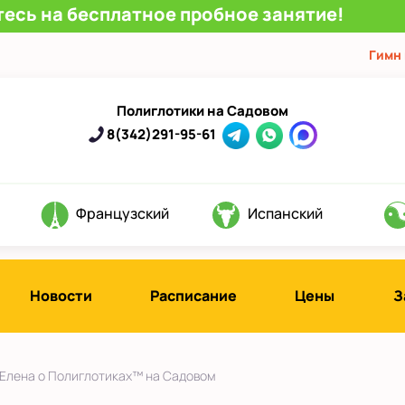
есь на бесплатное пробное занятие!
Гимн
Полиглотики на Садовом
8(342)291-95-61
Французский
Испанский
Новости
Расписание
Цены
З
Елена о Полиглотиках™ на Садовом